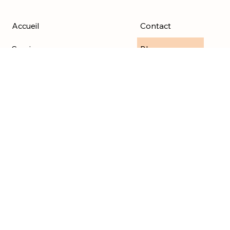
Accueil
Contact
Services
Blog
À propos
Obtenir un devis