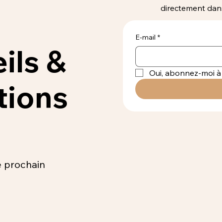
directement dans
E-mail
*
ils &
Oui, abonnez-moi à 
ions
e prochain